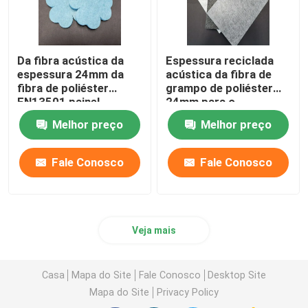
Da fibra acústica da
Espessura reciclada
espessura 24mm da
acústica da fibra de
fibra de poliéster
grampo de poliéster
EN13501 painel
24mm para o
acústico
escritório
Melhor preço
Melhor preço
Fale Conosco
Fale Conosco
Veja mais
Casa
Mapa do Site
Fale Conosco
Desktop Site
Mapa do Site
Privacy Policy