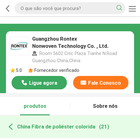
Guangzhou Rontex
Nonwoven Technology Co. , Ltd.
Room 5602 Citic Plaza Tianhe N.Road
Guangzhou China,China
5.0
Fornecedor verificado
Ligue agora
Fale Conosco
produtos
Sobre nós
China Fibra de poliéster colorida
(21)