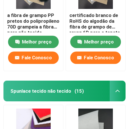
a fibra de grampo PP
certificado branco de
pretos do polipropileno
RoHS do algodão da
70D grampeia a fibra
fibra de grampo de
para não tecido
rayon 6D para o tapete
Melhor preço
Melhor preço
Fale Conosco
Fale Conosco
Spunlace tecido não tecido
(15)