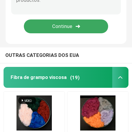
Fibra de Ácido Polilático
Fibra de baixo ponto de fusão
tela não tecida do polipropileno
OUTRAS CATEGORIAS DOS EUA
Resina de Homopolímero de Polipropileno
Fibra de grampo viscosa
(19)
Pano de limpeza de microfibra
Pano de limpeza não tecido
Descanso do polímero