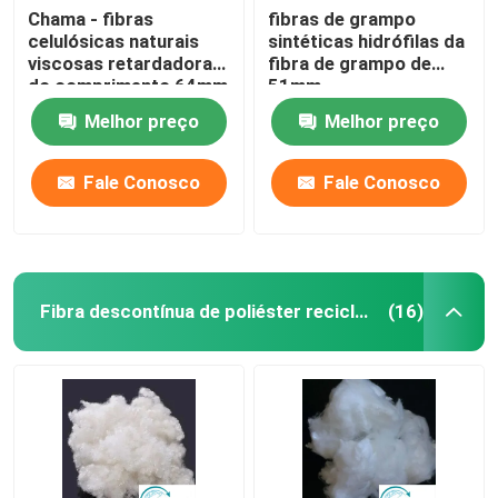
Chama - fibras
fibras de grampo
celulósicas naturais
sintéticas hidrófilas da
viscosas retardadoras
fibra de grampo de
do comprimento 64mm
51mm
da fibra de grampo
Melhor preço
Melhor preço
Fale Conosco
Fale Conosco
Fibra descontínua de poliéster reciclado
(16)