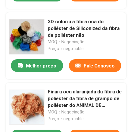
3D coloriu a fibra oca do
poliéster de Siliconized da fibra
de poliéster não
MOQ：Negociação
Preço：negotiable
Melhor preço
Fale Conosco
Finura oca alaranjada da fibra de
poliéster da fibra de grampo de
poliéster do ANIMAL DE
ESTIMAÇÃO 2D
MOQ：Negociação
Preço：negotiable