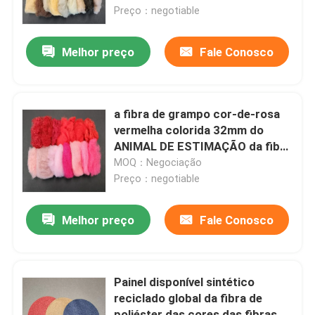
Preço：negotiable
Fábrica
Melhor preço
Fale Conosco
Controle de Qualidade
a fibra de grampo cor-de-rosa
Fale Conosco
vermelha colorida 32mm do
ANIMAL DE ESTIMAÇÃO da fibra
de poliéster reciclou
MOQ：Negociação
Pedir um orçamento
Preço：negotiable
Fibra de grampo viscosa
Melhor preço
Fale Conosco
Fibra descontínua de poliéster reciclado
Painel disponível sintético
reciclado global da fibra de
Fibra descontínua de polipropileno
poliéster das cores das fibras