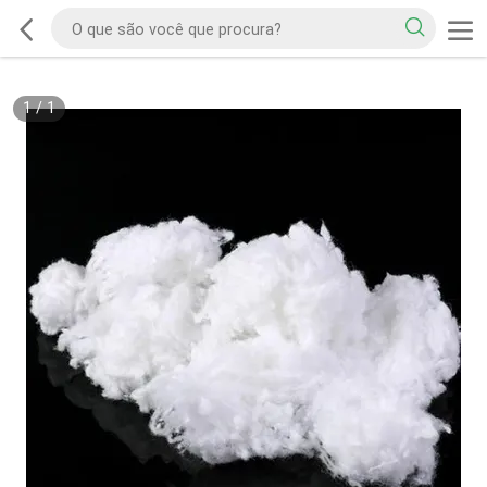
1
/
1