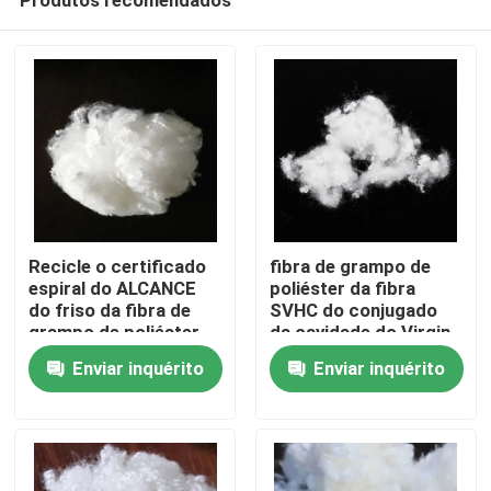
Recicle o certificado
fibra de grampo de
espiral do ALCANCE
poliéster da fibra
do friso da fibra de
SVHC do conjugado
grampo de poliéster
da cavidade do Virgin
Casa
de 64mm
Enviar inquérito
Enviar inquérito
Produtos
Quem Somos