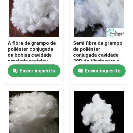
Fábrica
Controle de Qualidade
A fibra de grampo de
Semi fibra de grampo
poliéster conjugada
de poliéster
Fale Conosco
da bobina cavidade
conjugada cavidade
enrolado reciclou
20D do Virgin para o
51mm
fundamento
Enviar inquérito
Enviar inquérito
Pedir um orçamento
Fibra de grampo viscosa
Fibra descontínua de poliéster reciclado
Fibra descontínua de polipropileno