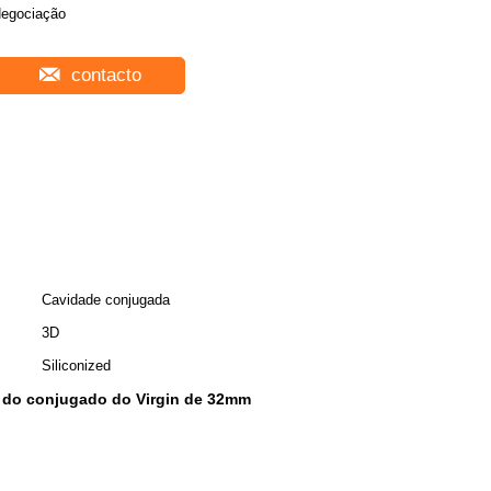
egociação
contacto
Cavidade conjugada
3D
Siliconized
a do conjugado do Virgin de 32mm