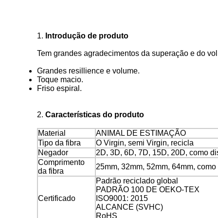
1.
Introdução de produto
Tem grandes agradecimentos da superação e do volu
Grandes resillience e volume.
Toque macio.
Friso espiral.
2.
Características do produto
Material
ANIMAL DE ESTIMAÇÃO
Tipo da fibra
O Virgin, semi Virgin, recicla
Negador
2D, 3D, 6D, 7D, 15D, 20D, como di
Comprimento
25mm, 32mm, 52mm, 64mm, como d
da fibra
Padrão reciclado global
PADRÃO 100 DE OEKO-TEX
Certificado
ISO9001: 2015
ALCANCE (SVHC)
RoHS