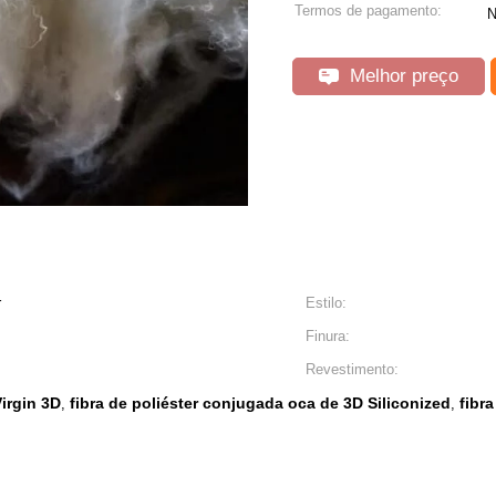
Termos de pagamento:
N
Melhor preço
r
Estilo:
Finura:
Revestimento:
irgin 3D
fibra de poliéster conjugada oca de 3D Siliconized
fibr
,
,