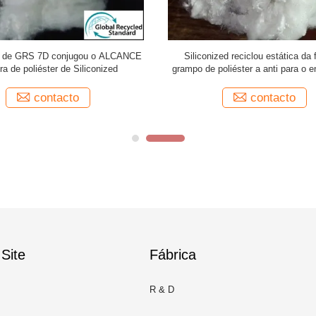
e de GRS 7D conjugou o ALCANCE
Siliconized reciclou estática da 
bra de poliéster de Siliconized
grampo de poliéster a anti para o 
do coxim
contacto
contacto
Site
Fábrica
R & D