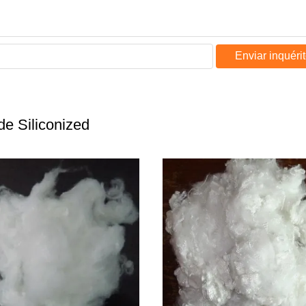
Enviar inquéri
de Siliconized