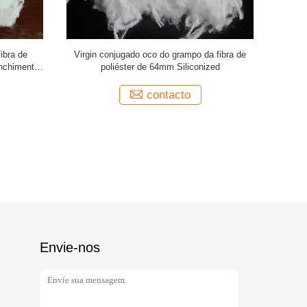
fibra de
Virgin conjugado oco do grampo da fibra de
fibra de 
enchimento
poliéster de 64mm Siliconized
contacto
Envie-nos