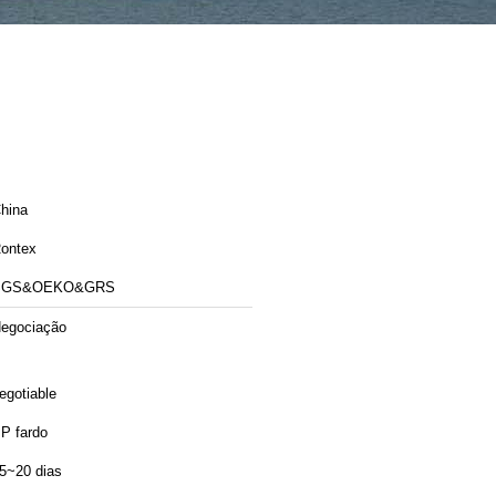
hina
ontex
SGS&OEKO&GRS
egociação
egotiable
P fardo
5~20 dias