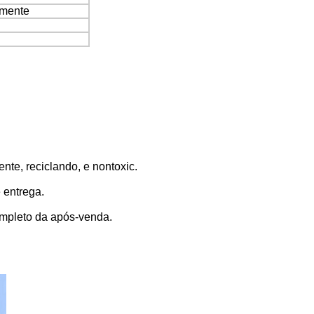
amente
nte, reciclando, e nontoxic.
 entrega.
completo da após-venda.