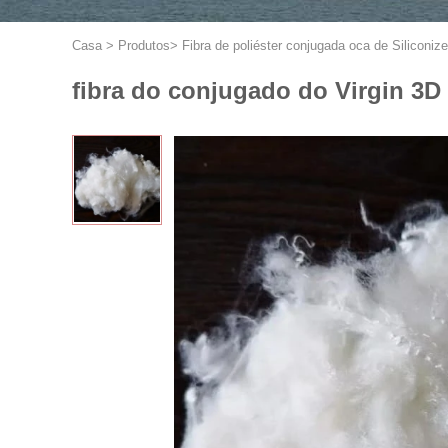
Casa
>
Produtos
>
Fibra de poliéster conjugada oca de Siliconiz
fibra do conjugado do Virgin 3D