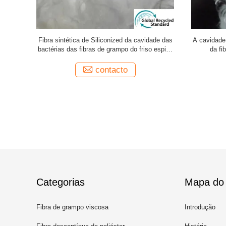
ugou o
Fibra sintética de Siliconized da cavidade das
A cavidad
iéster de
bactérias das fibras de grampo do friso espiral
da fi
anti
contacto
Categorias
Mapa do 
Fibra de grampo viscosa
Introdução