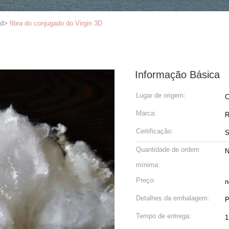
ed
>
fibra do conjugado do Virgin 3D
Informação Básica
Lugar de origem:
C
Marca:
R
Certificação:
Quantidade de ordem
N
mínima:
Preço:
n
Detalhes da embalagem:
P
Tempo de entrega:
1