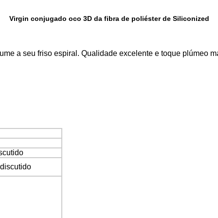
Virgin conjugado oco 3D da fibra de poliéster de Siliconized
me a seu friso espiral. Qualidade excelente e toque plúmeo m
scutido
iscutido