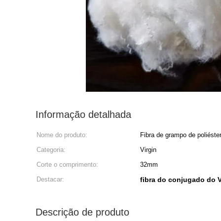
Informação detalhada
Nome do produto:
Fibra de grampo de poliéste
Categoria:
Virgin
Corte o comprimento:
32mm
Destacar:
fibra do conjugado do V
Descrição de produto